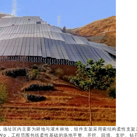
场址区内主要为耕地与灌木林地，组件支架采用索结构柔性支架系统
MWp，工程范围包括柔性基础的场地平整、开挖、回填、支护、