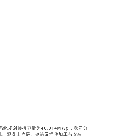
规划装机容量为40.014MWp，我司分
钻孔、混凝士垫层、钢筋及埋件加工与安装、