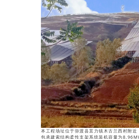
本工程场址位于弥渡县苴力镇木古兰西村附近，
包承建索结构柔性支架系统装机容量为8.96